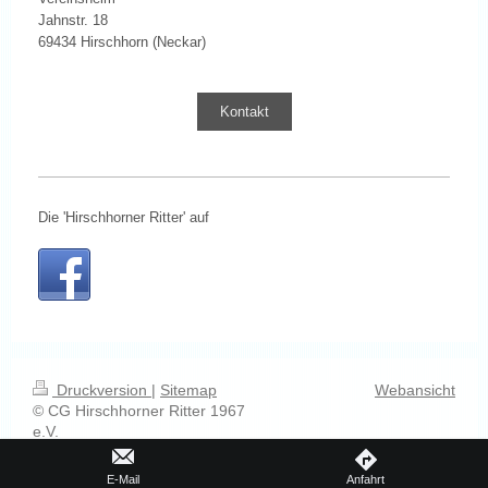
Jahnstr. 18
69434 Hirschhorn (Neckar)
Kontakt
Die 'Hirschhorner Ritter' auf
Druckversion
|
Sitemap
Webansicht
© CG Hirschhorner Ritter 1967
e.V.
E-Mail
Anfahrt