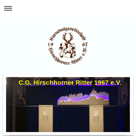
C.G. Hirschhorner Ritter 1967 e.V.