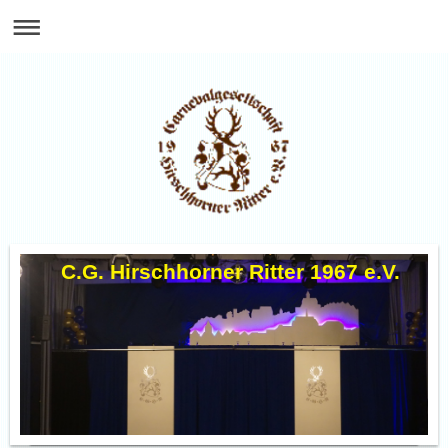
C.G. Hirschhorner Ritter 1967 e.V.